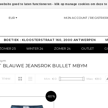
ebsite goed te laten functioneren - klik op manage cookies om deze t
EUR
MIJN ACCOUNT / REGISTRER
BOETIEK : KLOOSTERSTRAAT 160, 2000 ANTWERPEN
V
ZOMER 25
WINTER 24
ZOMER 24
OUTLET
G
mbym
 BLAUWE JEANSROK BULLET MBYM
View:
Min: €
0
Max: €
80
-60%