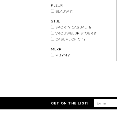
KLEUR
BLAUW
(1)
STIJL
SPORTY CASUAL
(1)
VROUWELIJK STOER
(1)
CASUAL CHIC
(1)
MERK
MBYM
(1)
GET ON THE LIST!