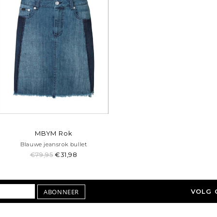
MBYM Rok
Blauwe jeansrok bullet
€79,95
€31,98
ABONNEER
VOLG 