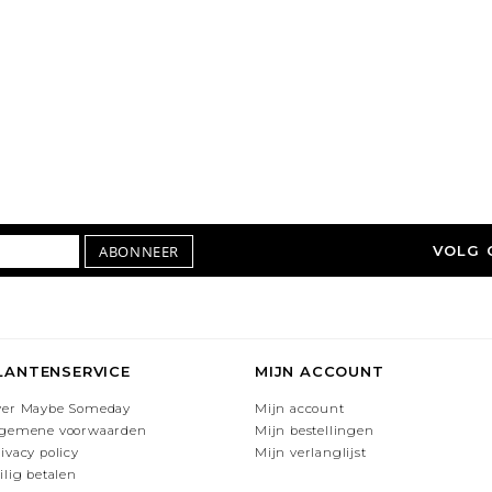
ABONNEER
VOLG 
LANTENSERVICE
MIJN ACCOUNT
ver Maybe Someday
Mijn account
lgemene voorwaarden
Mijn bestellingen
ivacy policy
Mijn verlanglijst
ilig betalen