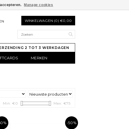
e accepteren.
Manage cookies
WINKELWAGEN (0) €0,00
EN
ERZENDING 2 TOT 3 WERKDAGEN
IFTCARDS
MERKEN
Min: €
0
Max: €
75
50%
-50%