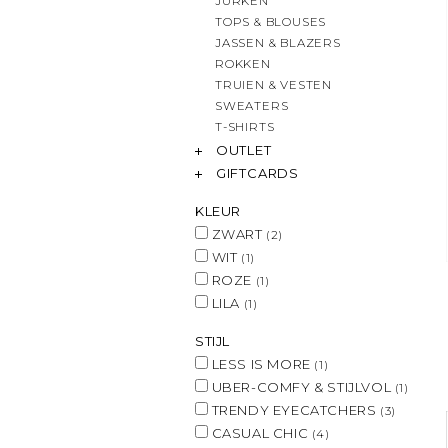
JURKEN
TOPS & BLOUSES
JASSEN & BLAZERS
ROKKEN
TRUIEN & VESTEN
SWEATERS
T-SHIRTS
OUTLET
GIFTCARDS
KLEUR
ZWART
(2)
WIT
(1)
ROZE
(1)
LILA
(1)
STIJL
LESS IS MORE
(1)
UBER-COMFY & STIJLVOL
(1)
TRENDY EYECATCHERS
(3)
CASUAL CHIC
(4)