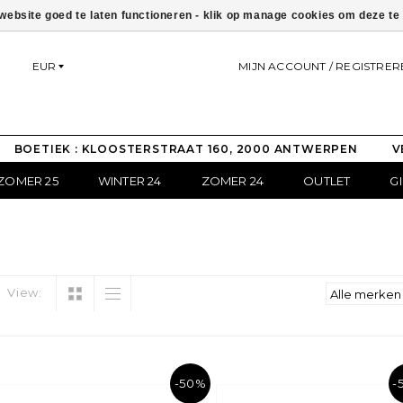
ebsite goed te laten functioneren - klik op manage cookies om deze t
EUR
MIJN ACCOUNT / REGISTRER
BOETIEK : KLOOSTERSTRAAT 160, 2000 ANTWERPEN
V
ZOMER 25
WINTER 24
ZOMER 24
OUTLET
G
View:
-50%
-