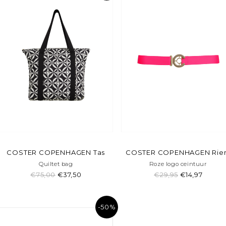
COSTER COPENHAGEN Tas
COSTER COPENHAGEN Ri
Quiltet bag
Roze logo ceintuur
€75,00
€37,50
€29,95
€14,97
-50%