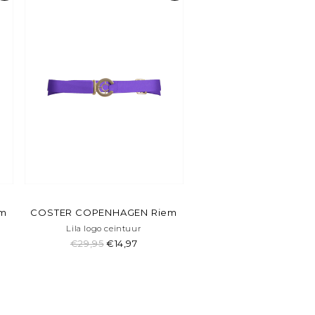
em
COSTER COPENHAGEN Riem
Lila logo ceintuur
€29,95
€14,97