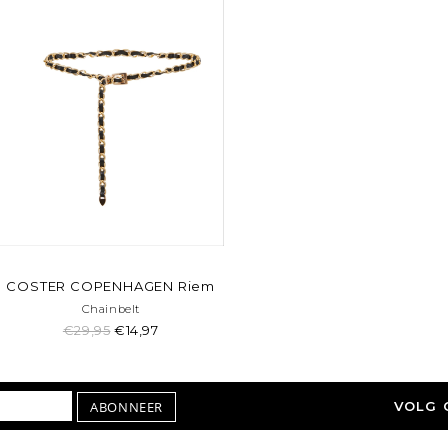
COSTER COPENHAGEN Riem
Chainbelt
€29,95
€14,97
ABONNEER
VOLG 