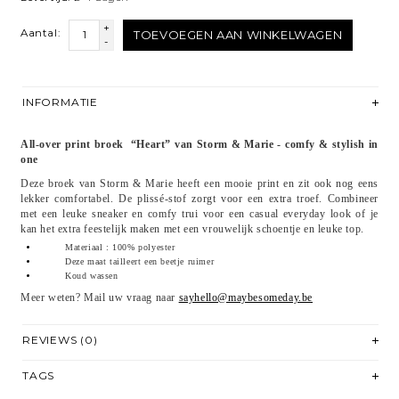
+
Aantal:
TOEVOEGEN AAN WINKELWAGEN
-
INFORMATIE
All-over print broek “Heart” van Storm & Marie - comfy & stylish in
one
Deze broek van Storm & Marie heeft een mooie print en zit ook nog eens
lekker comfortabel. De plissé-stof zorgt voor een extra troef. Combineer
met een leuke sneaker en comfy trui voor een casual everyday look of je
kan het extra feestelijk maken met een vrouwelijk schoentje en leuke top.
Materiaal : 100% polyester
Deze maat tailleert een beetje ruimer
Koud wassen
Meer weten? Mail uw vraag naar
sayhello@maybesomeday.be
REVIEWS (0)
TAGS