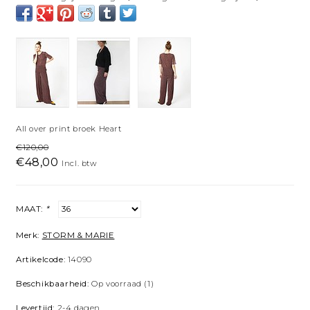
All over print broek Heart
€120,00
€48,00
Incl. btw
MAAT:
*
Merk:
STORM & MARIE
Artikelcode:
14090
Beschikbaarheid:
Op voorraad
(1)
Levertijd:
2-4 dagen