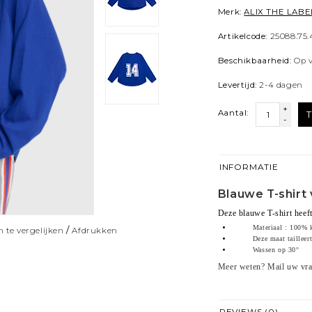
Merk:
ALIX THE LABE
Artikelcode:
25088.75.
Beschikbaarheid:
Op 
Levertijd:
2-4 dagen
+
Aantal:
-
INFORMATIE
Blauwe T-shirt 
Deze blauwe T-shirt heef
Materiaal : 100% 
/
 te vergelijken
Afdrukken
Deze maat tailleer
Wassen op 30°
Meer weten? Mail uw vr
REVIEWS (0)