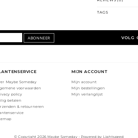
TAGS
ABONNEER
VOLG 
LANTENSERVICE
MIJN ACCOUNT
ver Maybe Someday
Mijn account
lgemene voorwaarden
Mijn bestellingen
ivacy policy
Mijn verlanglijst
ilig betalen
rzenden & retourneren
antenservice
itemap
© Copyright 2026 Maybe Someday - Powered by
Lightspeed