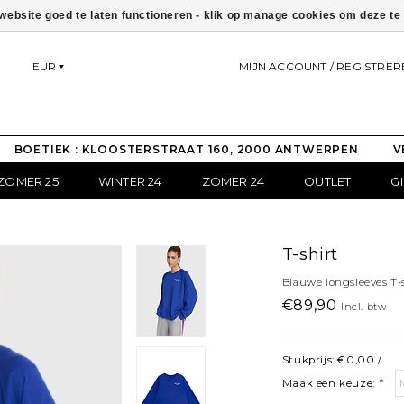
ebsite goed te laten functioneren - klik op manage cookies om deze t
EUR
MIJN ACCOUNT / REGISTRER
BOETIEK : KLOOSTERSTRAAT 160, 2000 ANTWERPEN
V
ZOMER 25
WINTER 24
ZOMER 24
OUTLET
G
T-shirt
Blauwe longsleeves T-
€89,90
Incl. btw
Stukprijs: €0,00 /
Maak een keuze:
*