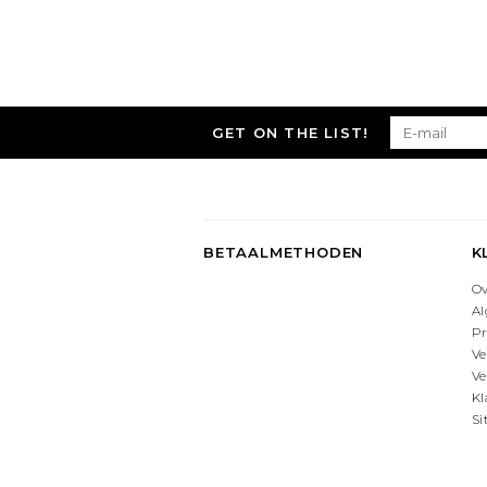
GET ON THE LIST!
BETAALMETHODEN
K
O
A
Pr
Ve
Ve
Kl
S