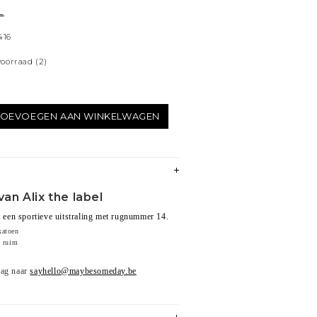
L
416
voorraad
(2)
TOEVOEGEN AAN WINKELWAGEN
van Alix the label
t een sportieve uitstraling met rugnummer 14.
katoen
t ruim
aag naar
sayhello@maybesomeday.be