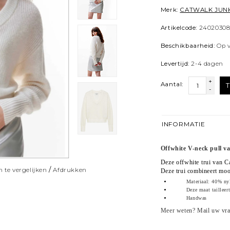
Merk:
CATWALK JUN
Artikelcode:
24020308
Beschikbaarheid:
Op 
Levertijd:
2-4 dagen
+
Aantal:
-
INFORMATIE
Offwhite V-neck pull v
Deze offwhite trui van C
/
 te vergelijken
Afdrukken
Deze trui combineert mooi
Materiaal: 40% ny
Deze maat tailleer
Handwas
Meer weten? Mail uw vr