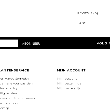
REVIEWS (0)
TAGS
ABONNEER
VOLG 
LANTENSERVICE
MIJN ACCOUNT
ver Maybe Someday
Mijn account
lgemene voorwaarden
Mijn bestellingen
ivacy policy
Mijn verlanglijst
ilig betalen
rzenden & retourneren
antenservice
itemap