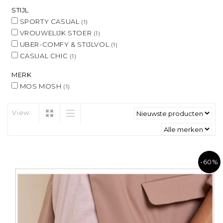
STIJL
SPORTY CASUAL
(1)
VROUWELIJK STOER
(1)
UBER-COMFY & STIJLVOL
(1)
CASUAL CHIC
(1)
MERK
MOS MOSH
(1)
View:
-60%