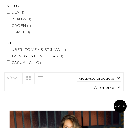
KLEUR
LILA
(1)
BLAUW
(1)
GROEN
(1)
CAMEL
(1)
STIJL
UBER-COMFY & STIJLVOL
(1)
TRENDY EYECATCHERS
(1)
CASUAL CHIC
(1)
View:
-50%