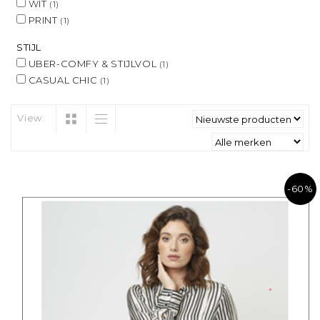
WIT
(1)
PRINT
(1)
STIJL
UBER-COMFY & STIJLVOL
(1)
CASUAL CHIC
(1)
View:
-60%