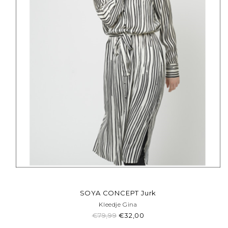
SOYA CONCEPT Jurk
Kleedje Gina
€79,99
€32,00