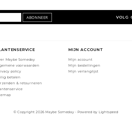
ABONNEER
VOLG 
LANTENSERVICE
MIJN ACCOUNT
ver Maybe Someday
Mijn account
lgemene voorwaarden
Mijn bestellingen
ivacy policy
Mijn verlanglijst
ilig betalen
rzenden & retourneren
antenservice
itemap
© Copyright 2026 Maybe Someday - Powered by
Lightspeed