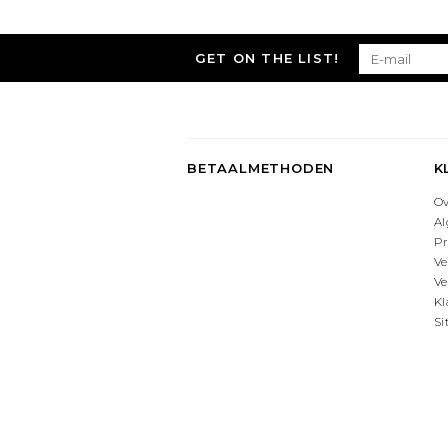
GET ON THE LIST!
BETAALMETHODEN
K
O
A
Pr
Ve
Ve
Kl
S