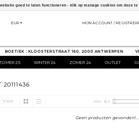
ebsite goed te laten functioneren - klik op manage cookies om deze t
EUR
MIJN ACCOUNT / REGISTRER
BOETIEK : KLOOSTERSTRAAT 160, 2000 ANTWERPEN
V
ZOMER 25
WINTER 24
ZOMER 24
OUTLET
G
20111436
View:
Min: €
0
Geen producten gevonden!...