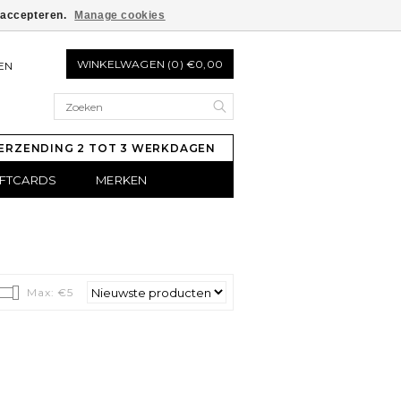
e accepteren.
Manage cookies
WINKELWAGEN (0) €0,00
EN
ERZENDING 2 TOT 3 WERKDAGEN
IFTCARDS
MERKEN
Max: €
5