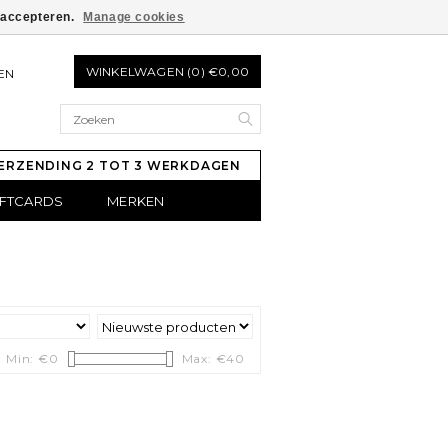
e accepteren.
Manage cookies
WINKELWAGEN (0) €0,00
EN
ERZENDING 2 TOT 3 WERKDAGEN
IFTCARDS
MERKEN
Min: €
0
Max: €
40