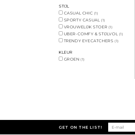
STIJL
CASUAL CHIC
(1)
SPORTY CASUAL
(1)
VROUWELIJK STOER
(1)
UBER-COMFY & STIJLVOL
(1)
TRENDY EYECATCHERS
(1)
KLEUR
GROEN
(1)
GET ON THE LIST!