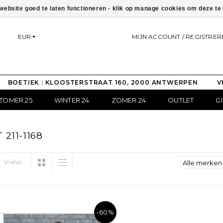
ebsite goed te laten functioneren - klik op manage cookies om deze t
EUR
MIJN ACCOUNT / REGISTRER
BOETIEK : KLOOSTERSTRAAT 160, 2000 ANTWERPEN
V
ZOMER 25
WINTER 24
ZOMER 24
OUTLET
G
211-1168
View:
-60%