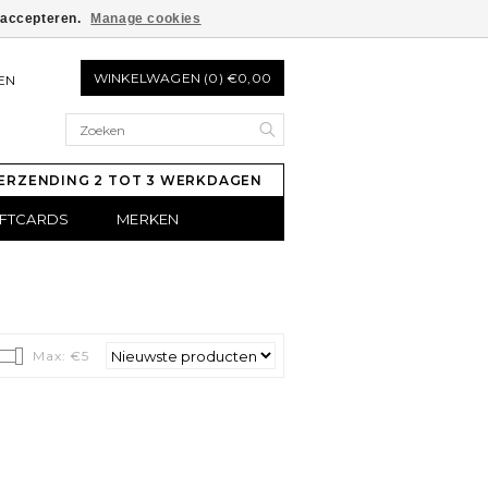
e accepteren.
Manage cookies
WINKELWAGEN (0) €0,00
EN
ERZENDING 2 TOT 3 WERKDAGEN
IFTCARDS
MERKEN
Max: €
5