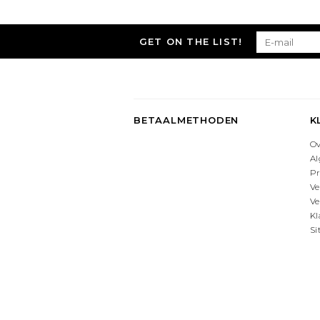
GET ON THE LIST!
BETAALMETHODEN
K
O
A
Pr
Ve
Ve
Kl
S