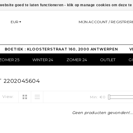
ebsite goed te laten functioneren - klik op manage cookies om deze t
EUR
MIJN ACCOUNT / REGISTRER
BOETIEK : KLOOSTERSTRAAT 160, 2000 ANTWERPEN
V
ZOMER 25
WINTER 24
ZOMER 24
OUTLET
G
 2202045604
View:
Min: €
0
Geen producten gevonden!...