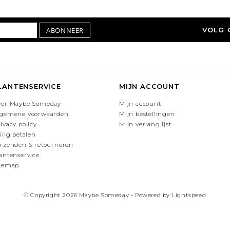
ABONNEER
VOLG 
LANTENSERVICE
MIJN ACCOUNT
ver Maybe Someday
Mijn account
lgemene voorwaarden
Mijn bestellingen
ivacy policy
Mijn verlanglijst
ilig betalen
rzenden & retourneren
antenservice
itemap
© Copyright 2026 Maybe Someday - Powered by
Lightspeed