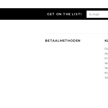
GET ON THE LIST!
BETAALMETHODEN
K
O
A
Pr
Ve
Ve
Kl
S