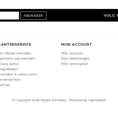
ABONNEER
VOLG 
LANTENSERVICE
MIJN ACCOUNT
ver Maybe Someday
Mijn account
lgemene voorwaarden
Mijn bestellingen
ivacy policy
Mijn verlanglijst
ilig betalen
rzenden & retourneren
antenservice
itemap
© Copyright 2026 Maybe Someday - Powered by
Lightspeed