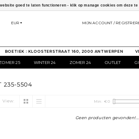
ebsite goed te laten functioneren - klik op manage cookies om deze t
EUR
MIJN ACCOUNT / REGISTRER
BOETIEK : KLOOSTERSTRAAT 160, 2000 ANTWERPEN
V
ZOMER 25
WINTER 24
ZOMER 24
OUTLET
G
 235-5504
View:
Min: €
0
Geen producten gevonden!...