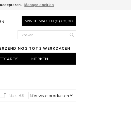
e accepteren.
Manage cookies
WINKELWAGEN (0) €0,00
EN
ERZENDING 2 TOT 3 WERKDAGEN
IFTCARDS
MERKEN
Max: €
5