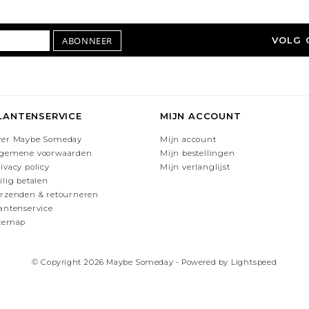
ABONNEER
VOLG 
LANTENSERVICE
MIJN ACCOUNT
ver Maybe Someday
Mijn account
lgemene voorwaarden
Mijn bestellingen
ivacy policy
Mijn verlanglijst
ilig betalen
rzenden & retourneren
antenservice
itemap
© Copyright 2026 Maybe Someday - Powered by
Lightspeed