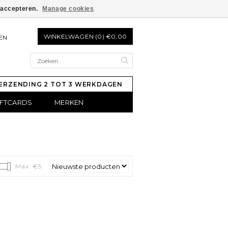
e accepteren.
Manage cookies
WINKELWAGEN (0) €0,00
EN
ERZENDING 2 TOT 3 WERKDAGEN
IFTCARDS
MERKEN
Max: €
5