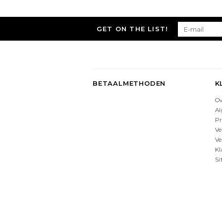
GET ON THE LIST!
BETAALMETHODEN
K
O
A
Pr
Ve
Ve
Kl
S