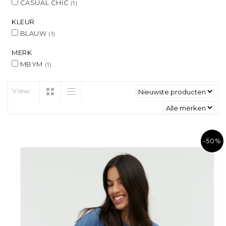
CASUAL CHIC
(1)
KLEUR
BLAUW
(1)
MERK
MBYM
(1)
View:
-50%