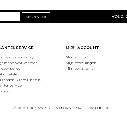
ABONNEER
VOLG 
LANTENSERVICE
MIJN ACCOUNT
ver Maybe Someday
Mijn account
lgemene voorwaarden
Mijn bestellingen
ivacy policy
Mijn verlanglijst
ilig betalen
rzenden & retourneren
antenservice
itemap
© Copyright 2026 Maybe Someday - Powered by
Lightspeed