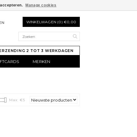
e accepteren.
Manage cookies
WINKELWAGEN (0) €0,00
EN
ERZENDING 2 TOT 3 WERKDAGEN
IFTCARDS
MERKEN
Max: €
5