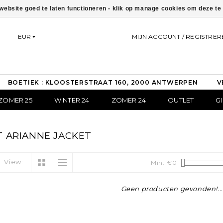
ebsite goed te laten functioneren - klik op manage cookies om deze t
EUR
MIJN ACCOUNT / REGISTRER
BOETIEK : KLOOSTERSTRAAT 160, 2000 ANTWERPEN
V
ZOMER 25
WINTER 24
ZOMER 24
OUTLET
G
 ARIANNE JACKET
View:
Min: €
0
Geen producten gevonden!...