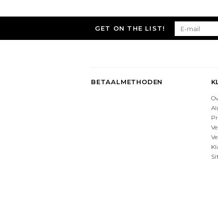
GET ON THE LIST!
BETAALMETHODEN
K
O
A
Pr
Ve
Ve
Kl
S