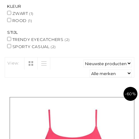
KLEUR
ZWART
(1)
ROOD
(1)
STIJL
TRENDY EYECATCHERS
(2)
SPORTY CASUAL
(2)
View:
-60%