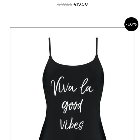
€49,95
€19,98
-60%