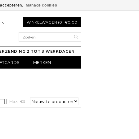
e accepteren.
Manage cookies
WINKELWAGEN (0) €0,00
EN
ERZENDING 2 TOT 3 WERKDAGEN
IFTCARDS
MERKEN
Max: €
5