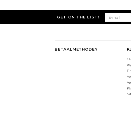
GET ON THE LIST!
BETAALMETHODEN
K
O
A
Pr
Ve
Ve
Kl
S