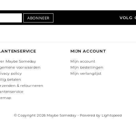
ABONNEER
VOLG 
LANTENSERVICE
MIJN ACCOUNT
ver Maybe Someday
Mijn account
lgemene voorwaarden
Mijn bestellingen
ivacy policy
Mijn verlanglijst
ilig betalen
rzenden & retourneren
antenservice
itemap
© Copyright 2026 Maybe Someday - Powered by
Lightspeed