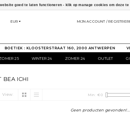
ebsite goed te laten functioneren - klik op manage cookies om deze t
EUR
MIJN ACCOUNT / REGISTRER
BOETIEK : KLOOSTERSTRAAT 160, 2000 ANTWERPEN
V
ZOMER 25
WINTER 24
ZOMER 24
OUTLET
G
BEA ICHI
View:
Min: €
0
Geen producten gevonden!...