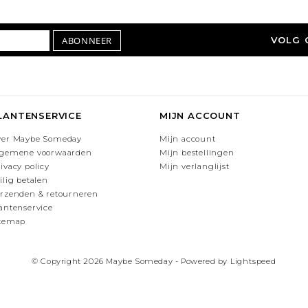
ABONNEER
VOLG 
LANTENSERVICE
MIJN ACCOUNT
ver Maybe Someday
Mijn account
lgemene voorwaarden
Mijn bestellingen
ivacy policy
Mijn verlanglijst
ilig betalen
rzenden & retourneren
antenservice
itemap
© Copyright 2026 Maybe Someday - Powered by
Lightspeed