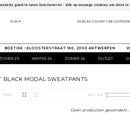
ebsite goed te laten functioneren - klik op manage cookies om deze t
EUR
MIJN ACCOUNT / REGISTRER
BOETIEK : KLOOSTERSTRAAT 160, 2000 ANTWERPEN
V
ZOMER 25
WINTER 24
ZOMER 24
OUTLET
G
T BLACK MODAL SWEATPANTS
View:
Min: €
0
Geen producten gevonden!...