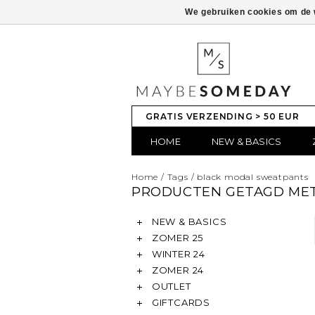
We gebruiken cookies om de w
GRATIS VERZENDING > 50 EUR
HOME
NEW & BASICS
Home
/
Tags
/
black modal sweatpants
PRODUCTEN GETAGD ME
NEW & BASICS
ZOMER 25
WINTER 24
ZOMER 24
OUTLET
GIFTCARDS