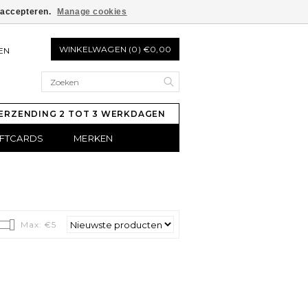
e accepteren.
Manage cookies
WINKELWAGEN (0) €0,00
EN
ERZENDING 2 TOT 3 WERKDAGEN
IFTCARDS
MERKEN
Max: €
5