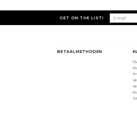
GET ON THE LIST!
BETAALMETHODEN
K
O
A
Pr
Ve
Ve
Kl
S