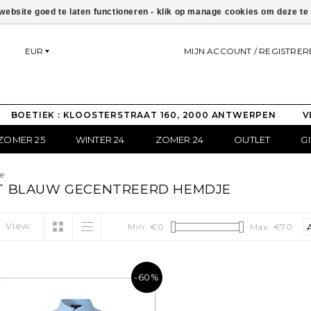
ebsite goed te laten functioneren - klik op manage cookies om deze t
EUR
MIJN ACCOUNT / REGISTRER
BOETIEK : KLOOSTERSTRAAT 160, 2000 ANTWERPEN
V
ZOMER 25
WINTER 24
ZOMER 24
OUTLET
G
e
T BLAUW GECENTREERD HEMDJE
View:
Min: €
0
Max: €
70
-60%