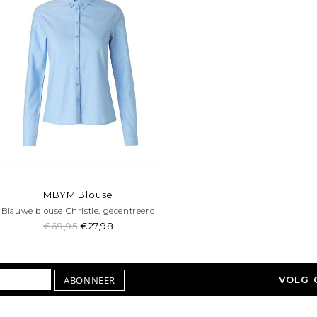
MBYM Blouse
Blauwe blouse Christie, gecentreerd
€69,95
€27,98
ABONNEER
VOLG 