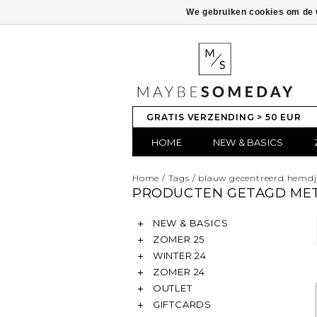
We gebruiken cookies om de w
GRATIS VERZENDING > 50 EUR
HOME
NEW & BASICS
Home
/
Tags
/
blauw gecentreerd hemdj
PRODUCTEN GETAGD ME
NEW & BASICS
ZOMER 25
WINTER 24
ZOMER 24
OUTLET
GIFTCARDS