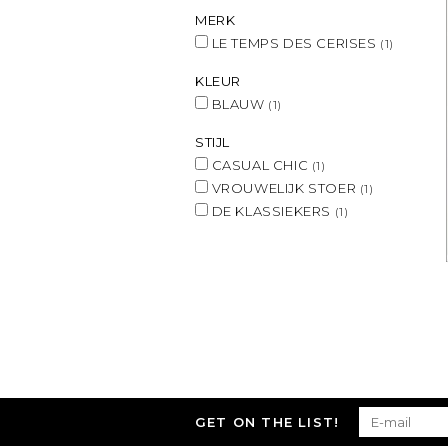
MERK
LE TEMPS DES CERISES
(1)
KLEUR
BLAUW
(1)
STIJL
CASUAL CHIC
(1)
VROUWELIJK STOER
(1)
DE KLASSIEKERS
(1)
GET ON THE LIST!