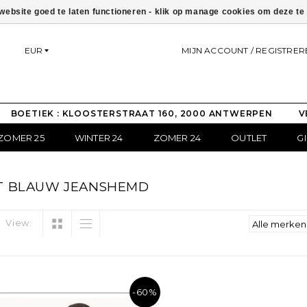
ebsite goed te laten functioneren - klik op manage cookies om deze t
EUR
MIJN ACCOUNT / REGISTRER
BOETIEK : KLOOSTERSTRAAT 160, 2000 ANTWERPEN
V
ZOMER 25
WINTER 24
ZOMER 24
OUTLET
G
T BLAUW JEANSHEMD
View:
-60%