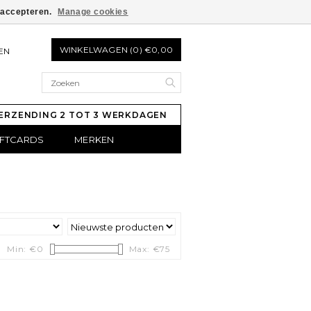
e accepteren.
Manage cookies
WINKELWAGEN (0) €0,00
EN
ERZENDING 2 TOT 3 WERKDAGEN
IFTCARDS
MERKEN
Min: €
0
Max: €
75