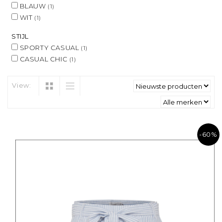
BLAUW
(1)
WIT
(1)
STIJL
SPORTY CASUAL
(1)
CASUAL CHIC
(1)
View:
-60%