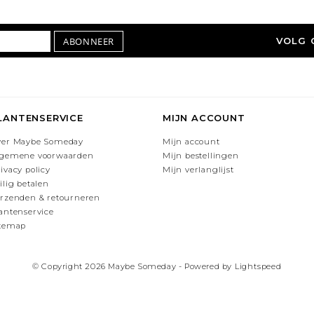
ABONNEER
VOLG 
LANTENSERVICE
MIJN ACCOUNT
ver Maybe Someday
Mijn account
lgemene voorwaarden
Mijn bestellingen
ivacy policy
Mijn verlanglijst
ilig betalen
rzenden & retourneren
antenservice
itemap
© Copyright 2026 Maybe Someday - Powered by
Lightspeed