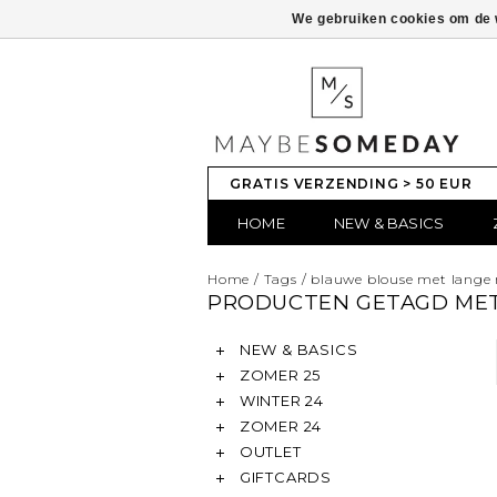
We gebruiken cookies om de w
GRATIS VERZENDING > 50 EUR
HOME
NEW & BASICS
Home
/
Tags
/
blauwe blouse met lang
PRODUCTEN GETAGD ME
NEW & BASICS
ZOMER 25
WINTER 24
ZOMER 24
OUTLET
GIFTCARDS