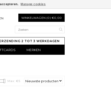
e accepteren.
Manage cookies
WINKELWAGEN (0) €0,00
EN
ERZENDING 2 TOT 3 WERKDAGEN
IFTCARDS
MERKEN
Max: €
5