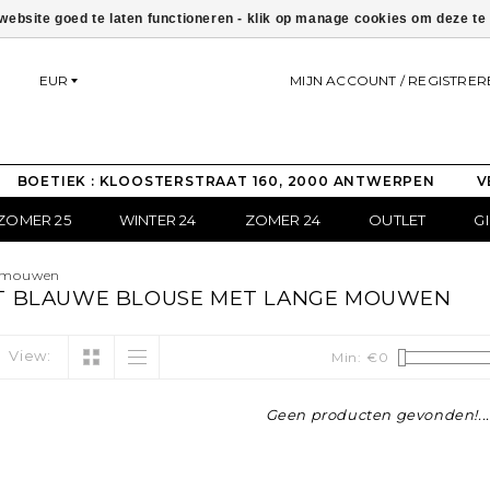
ebsite goed te laten functioneren - klik op manage cookies om deze t
EUR
MIJN ACCOUNT / REGISTRER
BOETIEK : KLOOSTERSTRAAT 160, 2000 ANTWERPEN
V
ZOMER 25
WINTER 24
ZOMER 24
OUTLET
G
e mouwen
T BLAUWE BLOUSE MET LANGE MOUWEN
View:
Min: €
0
Geen producten gevonden!...