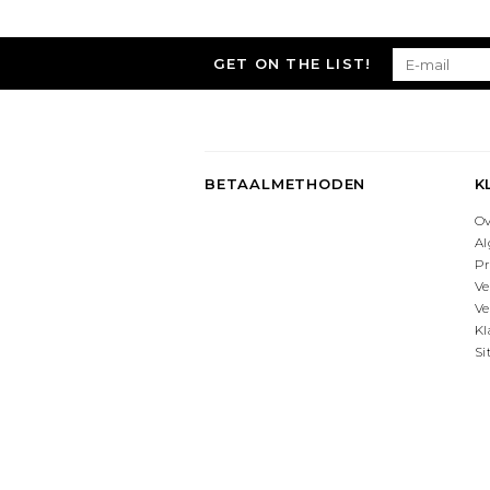
GET ON THE LIST!
BETAALMETHODEN
K
O
A
Pr
Ve
Ve
Kl
S