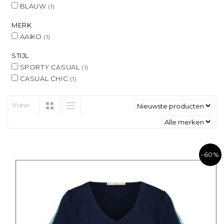
BLAUW
(1)
MERK
AAIKO
(1)
STIJL
SPORTY CASUAL
(1)
CASUAL CHIC
(1)
View:
-60%