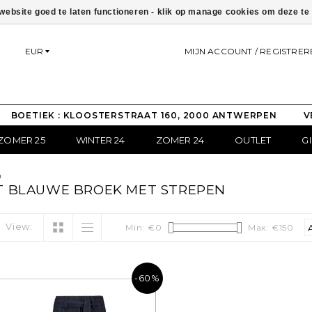
ebsite goed te laten functioneren - klik op manage cookies om deze t
EUR
MIJN ACCOUNT / REGISTRER
BOETIEK : KLOOSTERSTRAAT 160, 2000 ANTWERPEN
V
ZOMER 25
WINTER 24
ZOMER 24
OUTLET
G
n
 BLAUWE BROEK MET STREPEN
View:
Min: €
0
Max: €
150
-60%