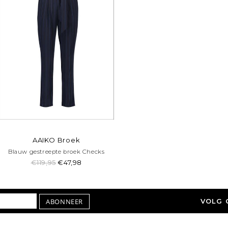
AAIKO Broek
Blauw gestreepte broek Checks
€119,95
€47,98
ABONNEER
VOLG 