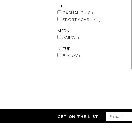
STIJL
CASUAL CHIC
(1)
SPORTY CASUAL
(1)
MERK
AAIKO
(1)
KLEUR
BLAUW
(1)
GET ON THE LIST!