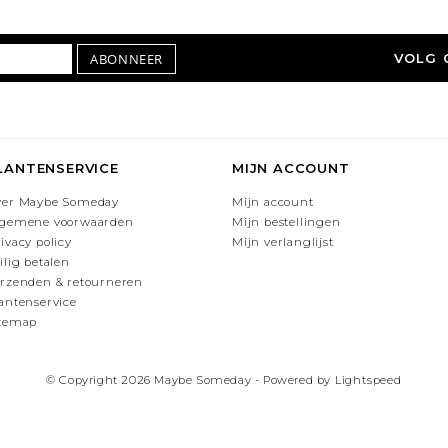
ABONNEER
VOLG 
LANTENSERVICE
MIJN ACCOUNT
ver Maybe Someday
Mijn account
lgemene voorwaarden
Mijn bestellingen
ivacy policy
Mijn verlanglijst
ilig betalen
rzenden & retourneren
antenservice
itemap
© Copyright 2026 Maybe Someday - Powered by
Lightspeed