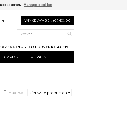
e accepteren.
Manage cookies
WINKELWAGEN (0) €0,00
EN
ERZENDING 2 TOT 3 WERKDAGEN
IFTCARDS
MERKEN
Max: €
5