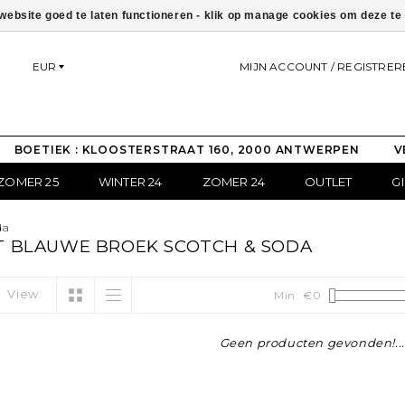
ebsite goed te laten functioneren - klik op manage cookies om deze t
EUR
MIJN ACCOUNT / REGISTRER
BOETIEK : KLOOSTERSTRAAT 160, 2000 ANTWERPEN
V
ZOMER 25
WINTER 24
ZOMER 24
OUTLET
G
da
 BLAUWE BROEK SCOTCH & SODA
View:
Min: €
0
Geen producten gevonden!...