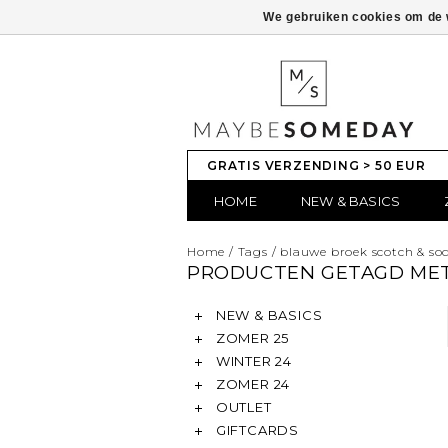
We gebruiken cookies om de w
GRATIS VERZENDING > 50 EUR
HOME
NEW & BASICS
Home
/
Tags
/
blauwe broek scotch & so
PRODUCTEN GETAGD MET
NEW & BASICS
ZOMER 25
WINTER 24
ZOMER 24
OUTLET
GIFTCARDS