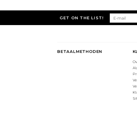
GET ON THE LIST!
BETAALMETHODEN
K
O
A
Pr
Ve
Ve
Kl
S