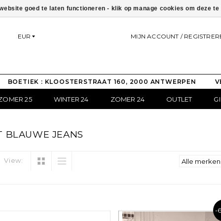
ebsite goed te laten functioneren - klik op manage cookies om deze t
EUR
MIJN ACCOUNT / REGISTRER
BOETIEK : KLOOSTERSTRAAT 160, 2000 ANTWERPEN
V
ZOMER 25
WINTER 24
ZOMER 24
OUTLET
G
 BLAUWE JEANS
View:
-