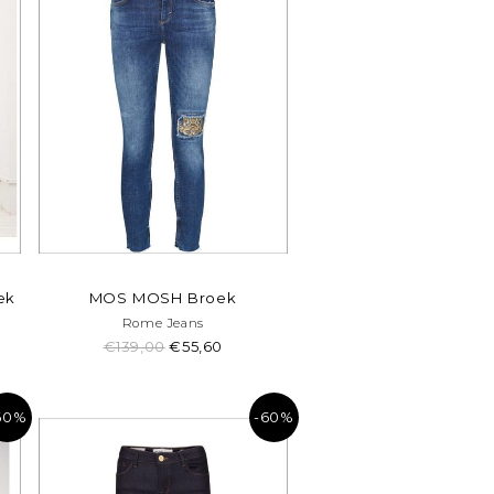
ek
MOS MOSH Broek
Rome Jeans
€139,00
€55,60
60%
-60%