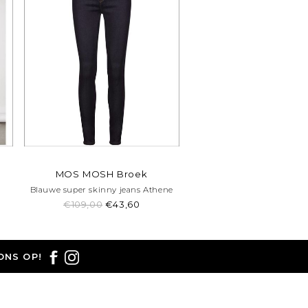
MOS MOSH Broek
Blauwe super skinny jeans Athene
€109,00
€43,60
ONS OP!