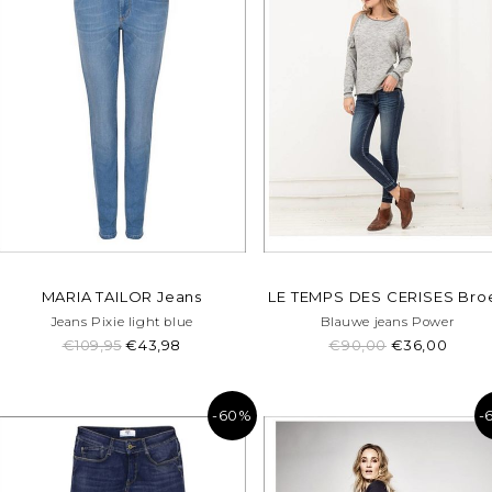
MARIA TAILOR Jeans
LE TEMPS DES CERISES Bro
Jeans Pixie light blue
Blauwe jeans Power
€109,95
€43,98
€90,00
€36,00
-60%
-