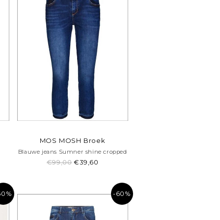
MOS MOSH Broek
Blauwe jeans Sumner shine cropped
€99,00
€39,60
60%
-60%