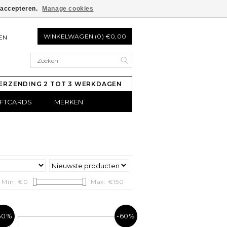
e accepteren.
Manage cookies
WINKELWAGEN (0) €0,00
EN
ERZENDING 2 TOT 3 WERKDAGEN
IFTCARDS
MERKEN
Min: €
0
Max: €
150
60%
-60%