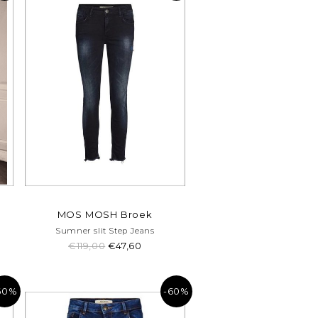
MOS MOSH Broek
Sumner slit Step Jeans
€119,00
€47,60
60%
-60%