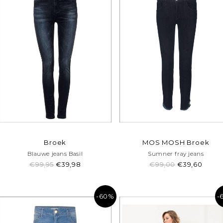
Broek
MOS MOSH Broek
Blauwe jeans Basil
Sumner fray jeans
€99,95
€39,98
€99,00
€39,60
-60%
-