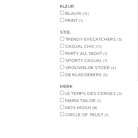
KLEUR
BLAUW
(12)
PRINT
(1)
STIJL
TRENDY EYECATCHERS
(3)
CASUAL CHIC
(11)
PARTY ALL NIGHT
(1)
SPORTY CASUAL
(1)
VROUWELIJK STOER
(4)
DE KLASSIEKERS
(5)
MERK
LE TEMPS DES CERISES
(2)
MARIA TAILOR
(1)
MOS MOSH
(8)
CIRCLE OF TRUST
(1)