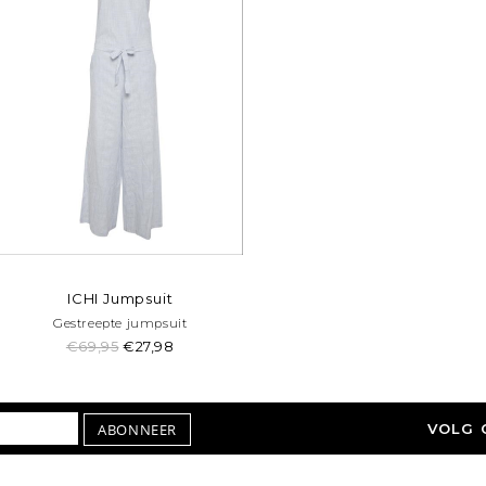
ICHI Jumpsuit
Gestreepte jumpsuit
€69,95
€27,98
ABONNEER
VOLG 