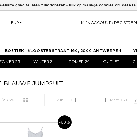
ebsite goed te laten functioneren - klik op manage cookies om deze t
EUR
MIJN ACCOUNT / REGISTRER
BOETIEK : KLOOSTERSTRAAT 160, 2000 ANTWERPEN
V
ZOMER 25
WINTER 24
ZOMER 24
OUTLET
G
 BLAUWE JUMPSUIT
View:
Min: €
0
Max: €
70
-60%