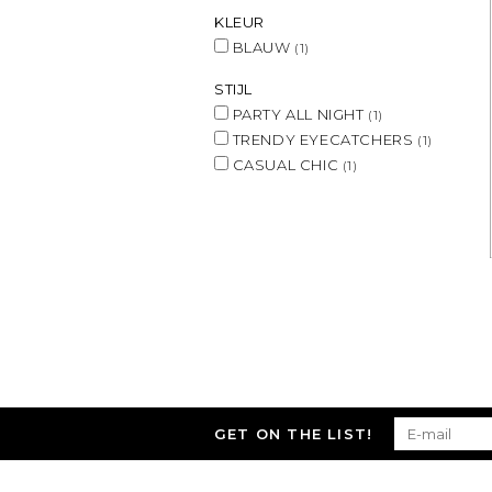
KLEUR
BLAUW
(1)
STIJL
PARTY ALL NIGHT
(1)
TRENDY EYECATCHERS
(1)
CASUAL CHIC
(1)
GET ON THE LIST!